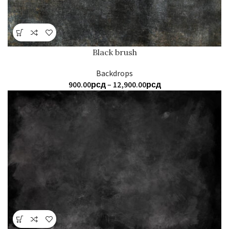
Black brush
Backdrops
Распон
900.00
рсд
–
12,900.00
рсд
цена:
од
900.00рсд
до
12,900.00рсд