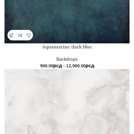
Aquamarine dark blue
Backdrops
Распон
900.00
рсд
–
12,900.00
рсд
цена:
од
900.00рсд
до
12,900.00рсд