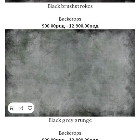
Black brushstrokes
Backdrops
Распон
900.00
рсд
–
12,900.00
рсд
цена:
од
900.00рсд
до
12,900.00рсд
Black grey grunge
Backdrops
Распон
900.00
рсд
–
12,900.00
рсд