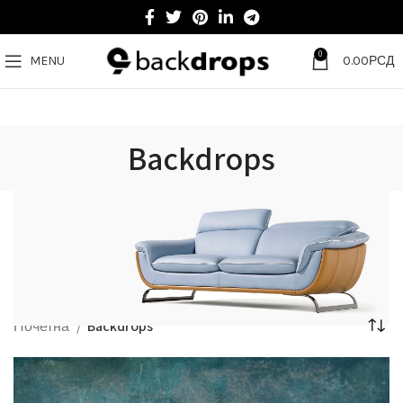
0
MENU
0.00
РСД
Backdrops
Почетна
Backdrops
VULUTATE DUIRA PARTURENT MIRA
Suspedise ullamcorper dis nisl ipsu habitasse nam