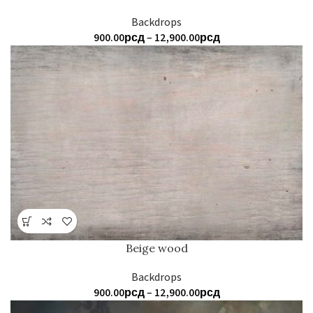
Backdrops
Распон
900.00
рсд
–
12,900.00
рсд
цена:
од
900.00рсд
до
12,900.00рсд
Beige wood
Backdrops
Распон
900.00
рсд
–
12,900.00
рсд
цена: