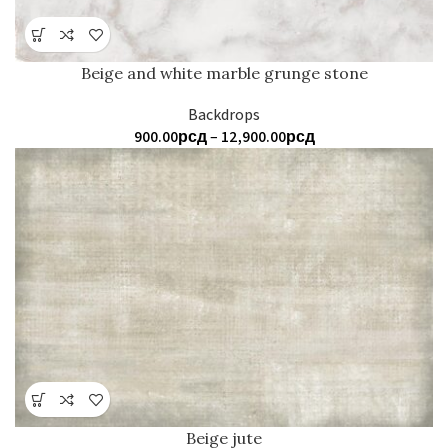
Beige and white marble grunge stone
Backdrops
Распон
900.00
рсд
–
12,900.00
рсд
цена:
од
900.00рсд
до
12,900.00рсд
Beige jute