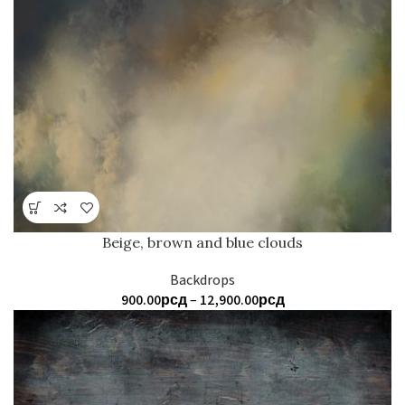
од
900.00рсд
до
12,900.00рсд
Beige, brown and blue clouds
Backdrops
Распон
900.00
рсд
–
12,900.00
рсд
цена:
од
900.00рсд
до
12,900.00рсд