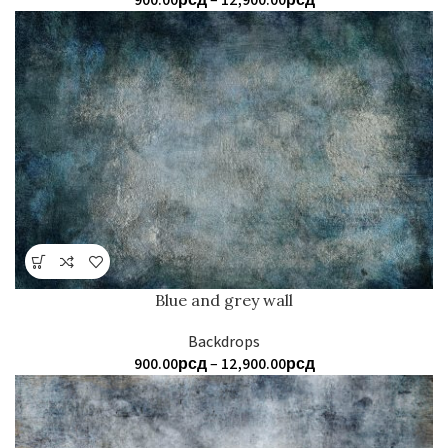
цена:
од
900.00рсд
до
12,900.00рсд
Blue and grey wall
Backdrops
Распон
900.00
рсд
–
12,900.00
рсд
цена:
од
900.00рсд