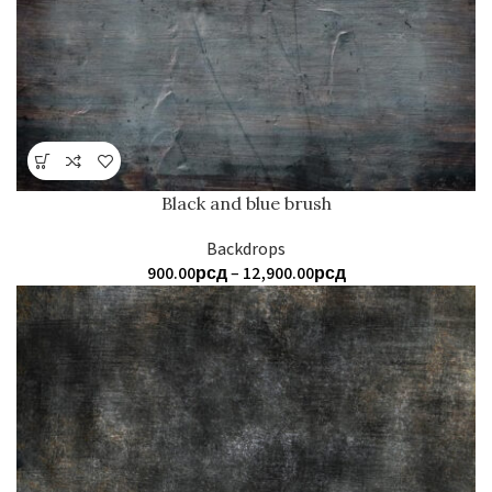
Black and blue brush
Backdrops
Распон
900.00
рсд
–
12,900.00
рсд
цена:
од
900.00рсд
до
12,900.00рсд