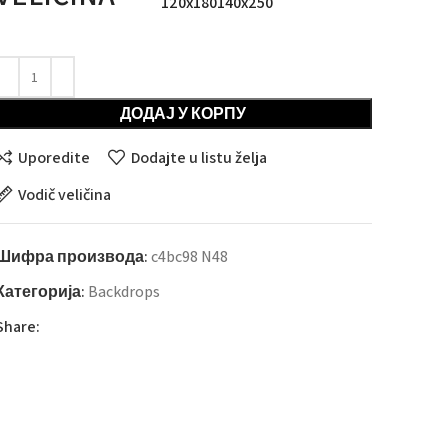
120x180
140x250
ДОДАЈ У КОРПУ
Uporedite
Dodajte u listu želja
Vodič veličina
Шифра производа:
c4bc98 N48
Категорија:
Backdrops
Share: