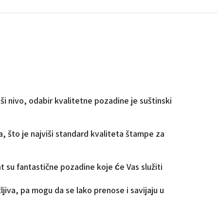
iši nivo, odabir kvalitetne pozadine je suštinski
, što je najviši standard kvaliteta štampe za
t su fantastične pozadine koje će Vas služiti
žljiva, pa mogu da se lako prenose i savijaju u