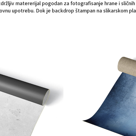
 izdržljiv matererijal pogodan za fotografisanje hrane i slič
novnu upotrebu. Dok je backdrop štampan na slikarskom plat