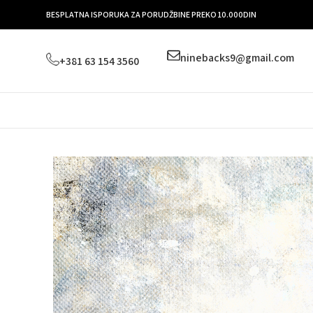
BESPLATNA ISPORUKA ZA PORUDŽBINE PREKO 10.000DIN
ninebacks9@gmail.com
+381 63 154 3560