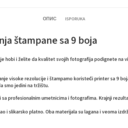
ОПИС
ISPORUKA
nja štampane sa 9 boja
je hobi i želite da kvalitet svojih fotografija podignete na v
je visoke rezolucije i štampamo koristeći printer sa 9 boja
 smo jedini na tržištu.
i sa profesionalnim umetnicima i fotografima. Krajnji rezulta
kao i slikarsko platno. Oba materijala su lagana i veoma izdr