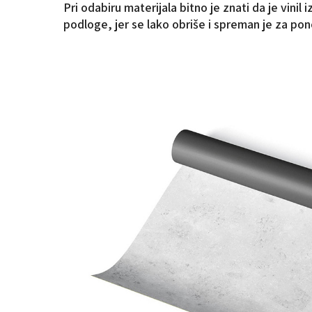
Pri odabiru materijala bitno je znati da je vinil
podloge, jer se lako obriše i spreman je za po